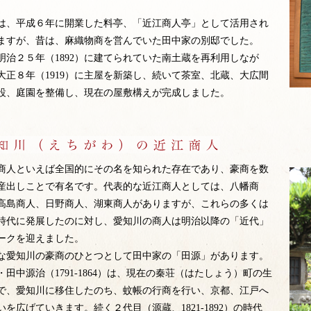
。
は、平成６年に開業した料亭、「近江商人亭」として活用され
ますが、昔は、麻織物商を営んでいた田中家の別邸でした。
明治２５年（1892）に建てられていた南土蔵を再利用しなが
大正８年（1919）に主屋を新築し、続いて茶室、北蔵、大広間
設、庭園を整備し、現在の屋敷構えが完成しました。
商人といえば全国的にその名を知られた存在であり、豪商を数
産出しことで有名です。代表的な近江商人としては、八幡商
高島商人、日野商人、湖東商人がありますが、これらの多くは
時代に発展したのに対し、愛知川の商人は明治以降の「近代」
ークを迎えました。
な愛知川の豪商のひとつとして田中家の「田源」があります。
・田中源治（1791-1864）は、現在の秦荘（はたしょう）町の生
で、愛知川に移住したのち、蚊帳の行商を行い、京都、江戸へ
いを広げていきます。続く２代目（源蔵、1821-1892）の時代