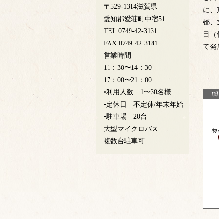
〒529-1314滋賀県
に、
愛知郡愛荘町中宿51
都、
TEL 0749-42-3131
目（
FAX 0749-42-3181
て発
営業時間
11：30〜14：30
17：00〜21：00
•利用人数 1〜30名様
•定休日 不定休/年末年始
•駐車場 20台
大型マイクロバス
複数台駐車可