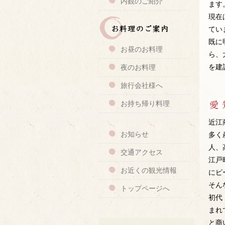
内観のご紹介
ます
現在
てい
既に
お昼のお料理
ら、
を建
夜のお料理
旅行会社様へ
お持ち帰り料理
近江
お知らせ
多く
人、
交通アクセス
江戸
お近くの観光情報
にピ
そん
トップページへ
初代
まれ
と商