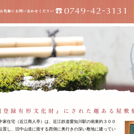
中家住宅（近江商人亭）は、近江鉄道愛知川駅の南東約３００
位置し、旧中山道に面する西側に奥行きの深い敷地に建ってい