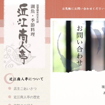
現
店主ごあいさつ
近江商人亭の歴史